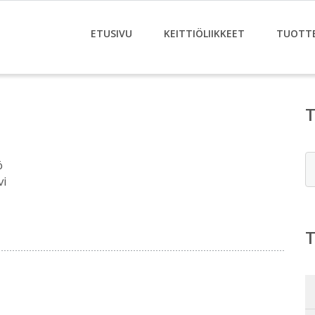
ETUSIVU
KEITTIÖLIIKKEET
TUOTT
E
ö
vi