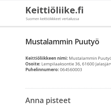
Keittiöliike.fi
Suomen keittiöliikkeet vertailussa
Mustalammin Puutyö
Keittiöliikkeen nimi:
Mustalammin Puuty
Osoite:
Lempilaaksontie 36, 61600 Jalasjär
Puhelinnumero:
064560003
Anna pisteet