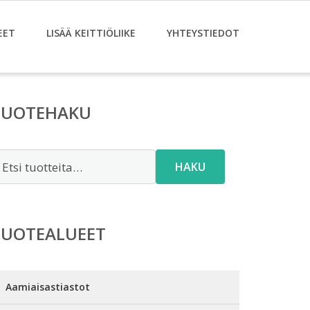
EET
LISÄÄ KEITTIÖLIIKE
YHTEYSTIEDOT
TUOTEHAKU
tsi:
HAKU
TUOTEALUEET
Aamiaisastiastot