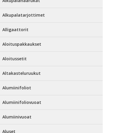
Alkupalahaarukat
Alkupalatarjottimet
Alligaattorit
Aloituspakkaukset
Aloitussetit
Altakasteluruukut
Alumiinifoliot
Alumiinifoliovuoat
Alumiinivuoat
Aluset