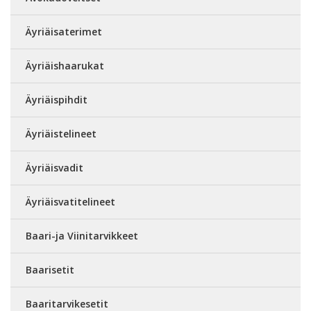
Äyriäisaterimet
Äyriäishaarukat
Äyriäispihdit
Äyriäistelineet
Äyriäisvadit
Äyriäisvatitelineet
Baari-ja Viinitarvikkeet
Baarisetit
Baaritarvikesetit