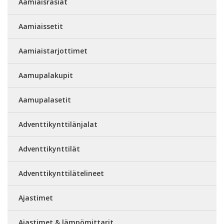
Aamiaisrasiat
Aamiaissetit
Aamiaistarjottimet
Aamupalakupit
Aamupalasetit
Adventtikynttilänjalat
Adventtikynttilät
Adventtikynttilätelineet
Ajastimet
Ajastimet & lämpömittarit