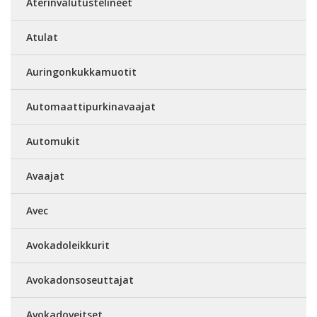
Aterinvalutustelineet
Atulat
Auringonkukkamuotit
Automaattipurkinavaajat
Automukit
Avaajat
Avec
Avokadoleikkurit
Avokadonsoseuttajat
Avokadoveitset