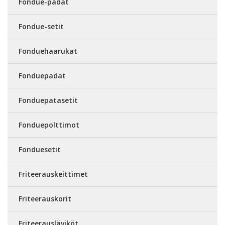
Fondue-padat
Fondue-setit
Fonduehaarukat
Fonduepadat
Fonduepatasetit
Fonduepolttimot
Fonduesetit
Friteerauskeittimet
Friteerauskorit
Friteerausläviköt