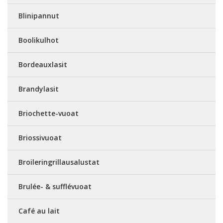
Blinipannut
Boolikulhot
Bordeauxlasit
Brandylasit
Briochette-vuoat
Briossivuoat
Broileringrillausalustat
Brulée- & sufflévuoat
Café au lait