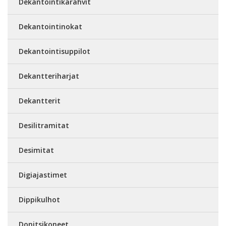
Dekantointikarahvit
Dekantointinokat
Dekantointisuppilot
Dekantteriharjat
Dekantterit
Desilitramitat
Desimitat
Digiajastimet
Dippikulhot
Donitsikoneet