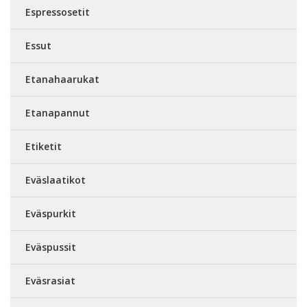
Espressosetit
Essut
Etanahaarukat
Etanapannut
Etiketit
Eväslaatikot
Eväspurkit
Eväspussit
Eväsrasiat