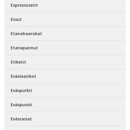
Espressosetit
Essut
Etanahaarukat
Etanapannut
Etiketit
Eväslaatikot
Eväspurkit
Eväspussit
Eväsrasiat