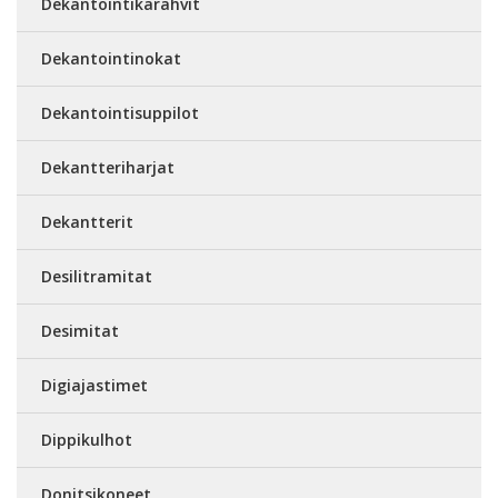
Dekantointikarahvit
Dekantointinokat
Dekantointisuppilot
Dekantteriharjat
Dekantterit
Desilitramitat
Desimitat
Digiajastimet
Dippikulhot
Donitsikoneet