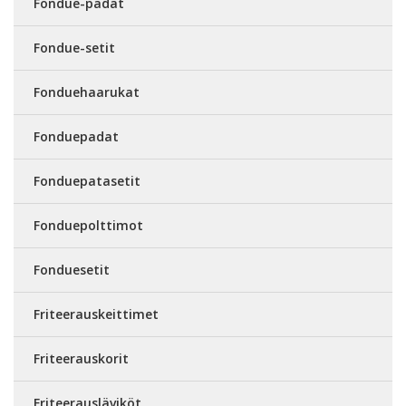
Fondue-padat
Fondue-setit
Fonduehaarukat
Fonduepadat
Fonduepatasetit
Fonduepolttimot
Fonduesetit
Friteerauskeittimet
Friteerauskorit
Friteerausläviköt