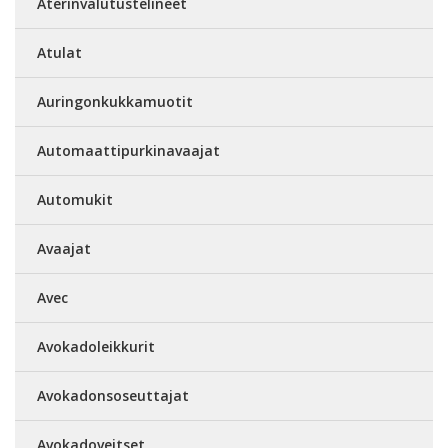
Aterinvalutustelineet
Atulat
Auringonkukkamuotit
Automaattipurkinavaajat
Automukit
Avaajat
Avec
Avokadoleikkurit
Avokadonsoseuttajat
Avokadoveitset