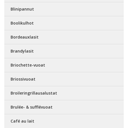
Blinipannut
Boolikulhot
Bordeauxlasit
Brandylasit
Briochette-vuoat
Briossivuoat
Broileringrillausalustat
Brulée- & sufflévuoat
Café au lait