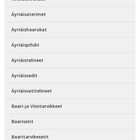
Äyriäisaterimet
Äyriäishaarukat
Äyriäispihdit
Äyriäistelineet
Äyriäisvadit
Äyriäisvatitelineet
Baari-ja Viinitarvikkeet
Baarisetit
Baaritarvikesetit