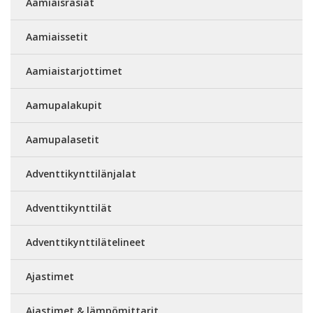
Aamiaisrasiat
Aamiaissetit
Aamiaistarjottimet
Aamupalakupit
Aamupalasetit
Adventtikynttilänjalat
Adventtikynttilät
Adventtikynttilätelineet
Ajastimet
Ajastimet & lämpömittarit