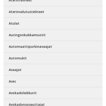
Aterintelineet
Aterinvalutustelineet
Atulat
Auringonkukkamuotit
Automaattipurkinavaajat
Automukit
Avaajat
Avec
Avokadoleikkurit
Avokadonsoseuttajat