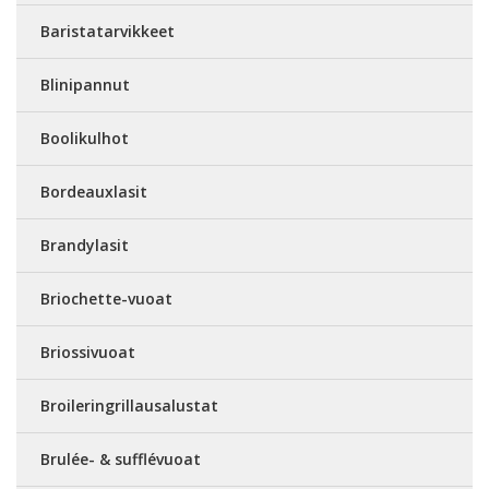
Baristatarvikkeet
Blinipannut
Boolikulhot
Bordeauxlasit
Brandylasit
Briochette-vuoat
Briossivuoat
Broileringrillausalustat
Brulée- & sufflévuoat