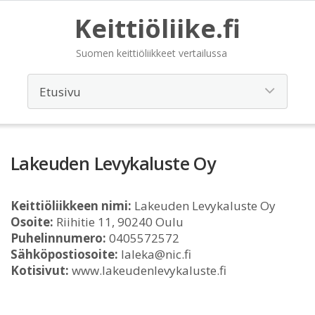
Keittiöliike.fi
Suomen keittiöliikkeet vertailussa
Lakeuden Levykaluste Oy
Keittiöliikkeen nimi:
Lakeuden Levykaluste Oy
Osoite:
Riihitie 11, 90240 Oulu
Puhelinnumero:
0405572572
Sähköpostiosoite:
laleka@nic.fi
Kotisivut:
www.lakeudenlevykaluste.fi