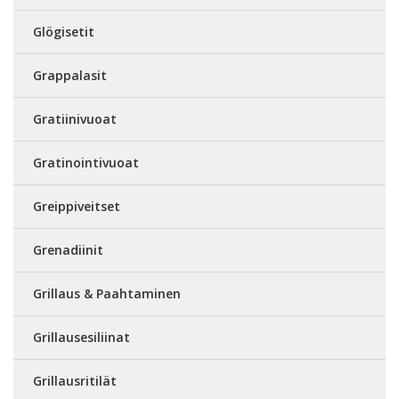
Glögisetit
Grappalasit
Gratiinivuoat
Gratinointivuoat
Greippiveitset
Grenadiinit
Grillaus & Paahtaminen
Grillausesiliinat
Grillausritilät