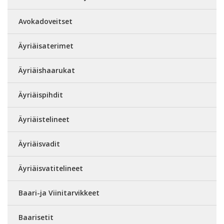
Avokadoveitset
Äyriäisaterimet
Äyriäishaarukat
Äyriäispihdit
Äyriäistelineet
Äyriäisvadit
Äyriäisvatitelineet
Baari-ja Viinitarvikkeet
Baarisetit