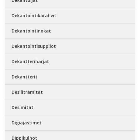
Dekantoijat
Dekantointikarahvit
Dekantointinokat
Dekantointisuppilot
Dekantteriharjat
Dekantterit
Desilitramitat
Desimitat
Digiajastimet
Dippikulhot