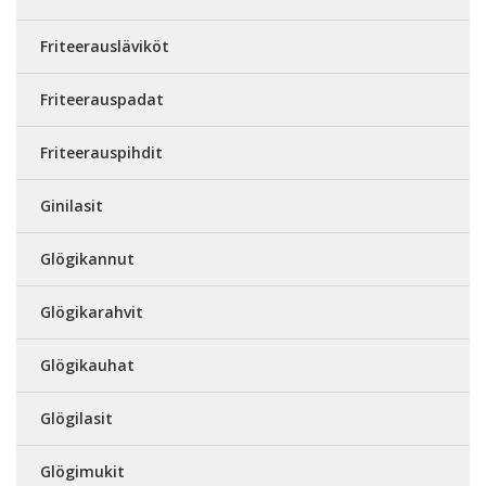
Friteerausläviköt
Friteerauspadat
Friteerauspihdit
Ginilasit
Glögikannut
Glögikarahvit
Glögikauhat
Glögilasit
Glögimukit