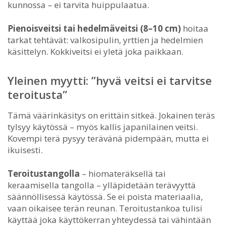
kunnossa – ei tarvita huippulaatua.
Pienoisveitsi tai hedelmäveitsi (8–10 cm)
hoitaa
tarkat tehtävät: valkosipulin, yrttien ja hedelmien
käsittelyn. Kokkiveitsi ei yletä joka paikkaan.
Yleinen myytti: ”hyvä veitsi ei tarvitse
teroitusta”
Tämä väärinkäsitys on erittäin sitkeä. Jokainen teräs
tylsyy käytössä – myös kallis japanilainen veitsi.
Kovempi terä pysyy terävänä pidempään, mutta ei
ikuisesti.
Teroitustangolla
– hiomateräksellä tai
keraamisella tangolla – ylläpidetään terävyyttä
säännöllisessä käytössä. Se ei poista materiaalia,
vaan oikaisee terän reunan. Teroitustankoa tulisi
käyttää joka käyttökerran yhteydessä tai vähintään