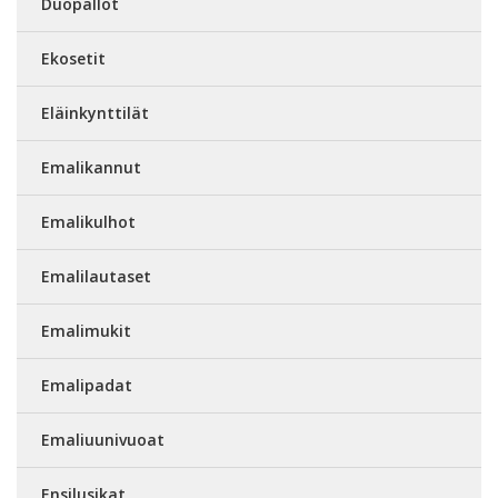
Duopallot
Ekosetit
Eläinkynttilät
Emalikannut
Emalikulhot
Emalilautaset
Emalimukit
Emalipadat
Emaliuunivuoat
Ensilusikat