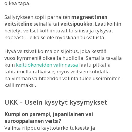
oikea tapa.
Säilytykseen sopii parhaiten
magneettinen
veitsiteline
seinällä tai
veitsipuukko
. Laatikoihin
heitetyt veitset kolhiintuvat toisiinsa ja tylsyvät
nopeasti – eikä se ole myöskään turvallista.
Hyvä veitsivalikoima on sijoitus, joka kestää
vuosikymmeniä oikealla huollolla. Samalla tavalla
kuin
keittiökoneiden valinnassa
laatu pitkällä
tähtäimellä ratkaisee, myös veitsien kohdalla
halvimman vaihtoehdon valinta tulee useimmiten
kalliimmaksi.
UKK – Usein kysytyt kysymykset
Kumpi on parempi, japanilainen vai
eurooppalainen veitsi?
Valinta riippuu käyttötarkoituksesta ja