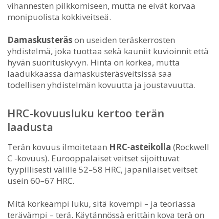
vihannesten pilkkomiseen, mutta ne eivät korvaa
monipuolista kokkiveitseä.
Damaskusteräs
on useiden teräskerrosten
yhdistelmä, joka tuottaa sekä kauniit kuvioinnit että
hyvän suorituskyvyn. Hinta on korkea, mutta
laadukkaassa damaskusteräsveitsissä saa
todellisen yhdistelmän kovuutta ja joustavuutta.
HRC-kovuusluku kertoo terän
laadusta
Terän kovuus ilmoitetaan
HRC-asteikolla
(Rockwell
C -kovuus). Eurooppalaiset veitset sijoittuvat
tyypillisesti välille 52–58 HRC, japanilaiset veitset
usein 60–67 HRC.
Mitä korkeampi luku, sitä kovempi – ja teoriassa
terävämpi – terä. Käytännössä erittäin kova terä on