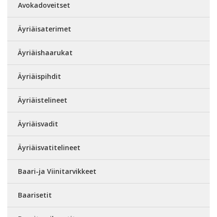
Avokadoveitset
Äyriäisaterimet
Äyriäishaarukat
Äyriäispihdit
Äyriäistelineet
Äyriäisvadit
Äyriäisvatitelineet
Baari-ja Viinitarvikkeet
Baarisetit