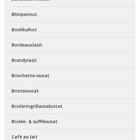
Blinipannut
Boolikulhot
Bordeauxlasit
Brandylasit
Briochette-vuoat
Briossivuoat
Broileringrillausalustat
Brulée- & sufflévuoat
Café au lait