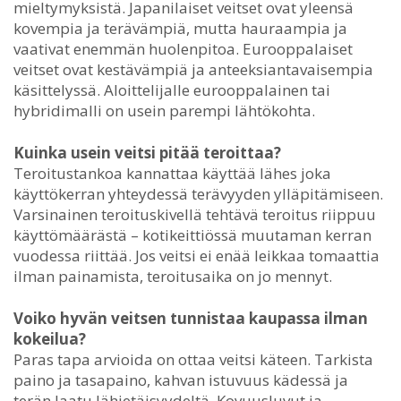
mieltymyksistä. Japanilaiset veitset ovat yleensä
kovempia ja terävämpiä, mutta hauraampia ja
vaativat enemmän huolenpitoa. Eurooppalaiset
veitset ovat kestävämpiä ja anteeksiantavaisempia
käsittelyssä. Aloittelijalle eurooppalainen tai
hybridimalli on usein parempi lähtökohta.
Kuinka usein veitsi pitää teroittaa?
Teroitustankoa kannattaa käyttää lähes joka
käyttökerran yhteydessä terävyyden ylläpitämiseen.
Varsinainen teroituskivellä tehtävä teroitus riippuu
käyttömäärästä – kotikeittiössä muutaman kerran
vuodessa riittää. Jos veitsi ei enää leikkaa tomaattia
ilman painamista, teroitusaika on jo mennyt.
Voiko hyvän veitsen tunnistaa kaupassa ilman
kokeilua?
Paras tapa arvioida on ottaa veitsi käteen. Tarkista
paino ja tasapaino, kahvan istuvuus kädessä ja
terän laatu lähietäisyydeltä. Kovuusluvut ja