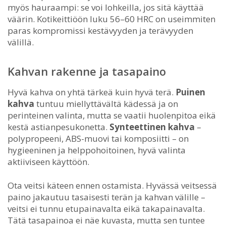
myös hauraampi: se voi lohkeilla, jos sitä käyttää
väärin. Kotikeittiöön luku 56–60 HRC on useimmiten
paras kompromissi kestävyyden ja terävyyden
välillä.
Kahvan rakenne ja tasapaino
Hyvä kahva on yhtä tärkeä kuin hyvä terä.
Puinen
kahva
tuntuu miellyttävältä kädessä ja on
perinteinen valinta, mutta se vaatii huolenpitoa eikä
kestä astianpesukonetta.
Synteettinen kahva
–
polypropeeni, ABS-muovi tai komposiitti – on
hygieeninen ja helppohoitoinen, hyvä valinta
aktiiviseen käyttöön.
Ota veitsi käteen ennen ostamista. Hyvässä veitsessä
paino jakautuu tasaisesti terän ja kahvan välille –
veitsi ei tunnu etupainavalta eikä takapainavalta.
Tätä tasapainoa ei näe kuvasta, mutta sen tuntee