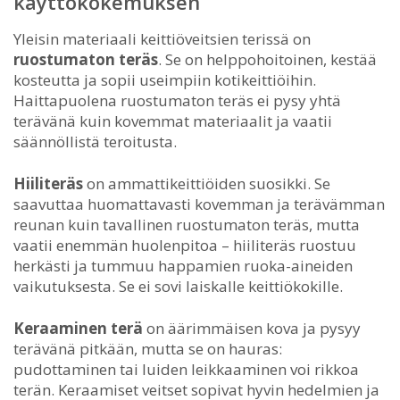
käyttökokemuksen
Yleisin materiaali keittiöveitsien terissä on
ruostumaton teräs
. Se on helppohoitoinen, kestää
kosteutta ja sopii useimpiin kotikeittiöihin.
Haittapuolena ruostumaton teräs ei pysy yhtä
terävänä kuin kovemmat materiaalit ja vaatii
säännöllistä teroitusta.
Hiiliteräs
on ammattikeittiöiden suosikki. Se
saavuttaa huomattavasti kovemman ja terävämman
reunan kuin tavallinen ruostumaton teräs, mutta
vaatii enemmän huolenpitoa – hiiliteräs ruostuu
herkästi ja tummuu happamien ruoka-aineiden
vaikutuksesta. Se ei sovi laiskalle keittiökokille.
Keraaminen terä
on äärimmäisen kova ja pysyy
terävänä pitkään, mutta se on hauras:
pudottaminen tai luiden leikkaaminen voi rikkoa
terän. Keraamiset veitset sopivat hyvin hedelmien ja