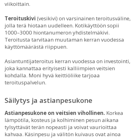
viikoittain.
Teroituskivi
(vesikivi) on varsinainen teroitusväline,
jolla terä hiotaan uudelleen. Kotikäyttöön sopii
1000–3000 hiontanumeron yhdistelmäkivi.
Teroitusta tarvitaan muutaman kerran vuodessa
käyttömäärästä riippuen.
Asiantuntijateroitus kerran vuodessa on investointi,
joka kannattaa erityisesti kalliimpien veitsien
kohdalla. Moni hyvä keittiöliike tarjoaa
teroituspalvelun.
Säilytys ja astianpesukone
Astianpesukone on veitsien vihollinen.
Korkea
lämpötila, kosteus ja kolhiminen pesun aikana
tylsyttävät terän nopeasti ja voivat vaurioittaa
kahvaa. Käsinpesu ja välitön kuivaus ovat ainoa