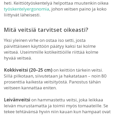
heti. Keittiötyöskentelyä helpottaa muutenkin oikea
työskentelyergonomia
, johon veitsen paino ja koko
liittyvät läheisesti.
Mitä veitsiä tarvitset oikeasti?
Yksi yleinen virhe on ostaa iso setti, josta
päivittäiseen käyttöön päätyy kaksi tai kolme
veitseä. Useimmille kotikeittiöille riittää kolme
hyvää veitseä.
Kokkiveitsi (20–25 cm)
on keittiön tärkein veitsi.
Sillä pilkotaan, siivutetaan ja hakatataan – noin 80
prosenttia kaikesta veitsityöstä. Panostus tähän
veitseen kannattaa eniten.
Leivänveitsi
on hammastettu veitsi, joka leikkaa
leivän murustamatta ja toimii myös tomaateille. Se
tekee tehtävänsä hyvin niin kauan kun hampaat ovat