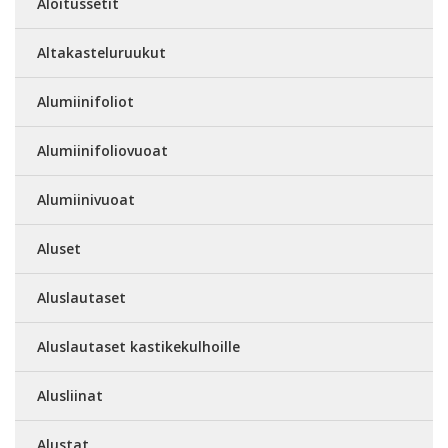
Aloitussetit
Altakasteluruukut
Alumiinifoliot
Alumiinifoliovuoat
Alumiinivuoat
Aluset
Aluslautaset
Aluslautaset kastikekulhoille
Alusliinat
Alustat