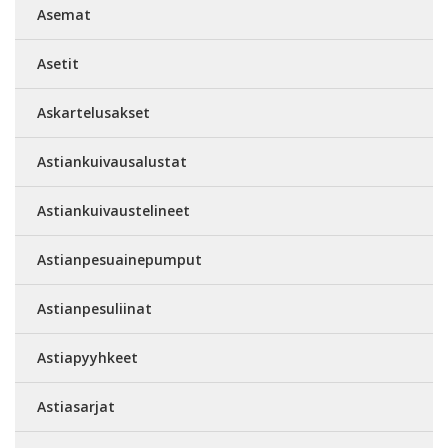
Asemat
Asetit
Askartelusakset
Astiankuivausalustat
Astiankuivaustelineet
Astianpesuainepumput
Astianpesuliinat
Astiapyyhkeet
Astiasarjat