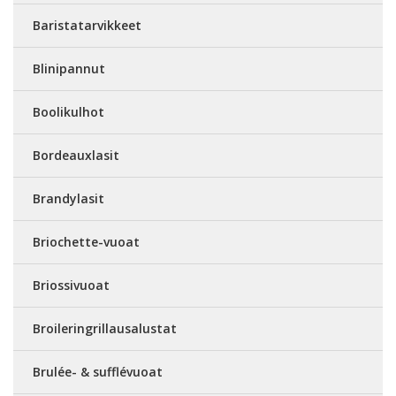
Baristatarvikkeet
Blinipannut
Boolikulhot
Bordeauxlasit
Brandylasit
Briochette-vuoat
Briossivuoat
Broileringrillausalustat
Brulée- & sufflévuoat