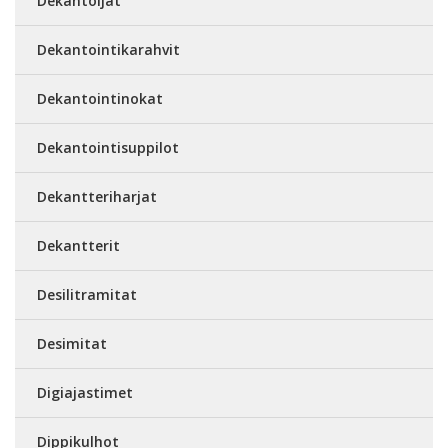
Dekantoijat
Dekantointikarahvit
Dekantointinokat
Dekantointisuppilot
Dekantteriharjat
Dekantterit
Desilitramitat
Desimitat
Digiajastimet
Dippikulhot