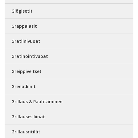
Glögisetit
Grappalasit
Gratiinivuoat
Gratinointivuoat
Greippiveitset
Grenadiinit
Grillaus & Paahtaminen
Grillausesiliinat
Grillausritilät