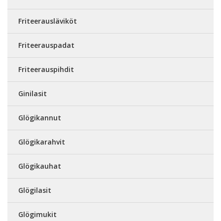
Friteerausläviköt
Friteerauspadat
Friteerauspihdit
Ginilasit
Glögikannut
Glögikarahvit
Glögikauhat
Glögilasit
Glögimukit