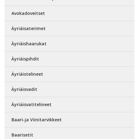
Avokadoveitset
Äyriäisaterimet
Äyriäishaarukat
Äyriäispihdit
Äyriäistelineet
Äyriäisvadit
Äyriäisvatitelineet
Baari-ja Viinitarvikkeet
Baarisetit