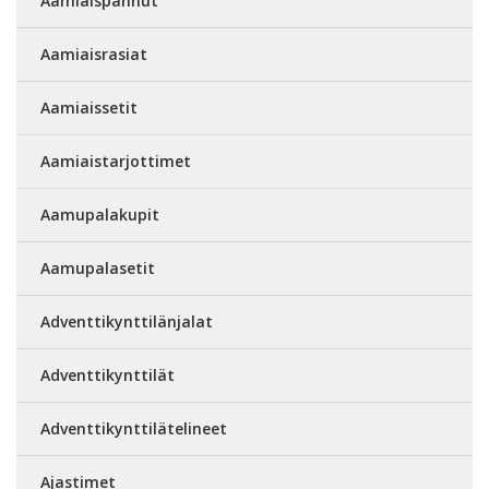
Aamiaispannut
Aamiaisrasiat
Aamiaissetit
Aamiaistarjottimet
Aamupalakupit
Aamupalasetit
Adventtikynttilänjalat
Adventtikynttilät
Adventtikynttilätelineet
Ajastimet