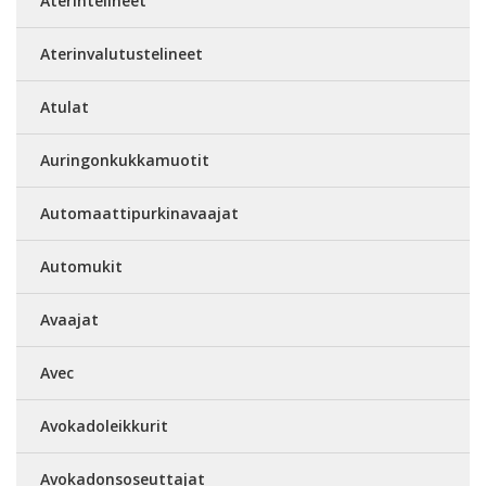
Aterintelineet
Aterinvalutustelineet
Atulat
Auringonkukkamuotit
Automaattipurkinavaajat
Automukit
Avaajat
Avec
Avokadoleikkurit
Avokadonsoseuttajat