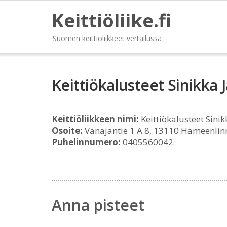
Keittiöliike.fi
Suomen keittiöliikkeet vertailussa
Keittiökalusteet Sinikka 
Keittiöliikkeen nimi:
Keittiökalusteet Sini
Osoite:
Vanajantie 1 A 8, 13110 Hämeenlin
Puhelinnumero:
0405560042
Anna pisteet