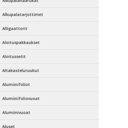
Alkupalahaarukat
Alkupalatarjottimet
Alligaattorit
Aloituspakkaukset
Aloitussetit
Altakasteluruukut
Alumiinifoliot
Alumiinifoliovuoat
Alumiinivuoat
Aluset