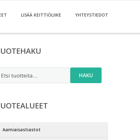
EET
LISÄÄ KEITTIÖLIIKE
YHTEYSTIEDOT
TUOTEHAKU
tsi:
HAKU
TUOTEALUEET
Aamiaisastiastot