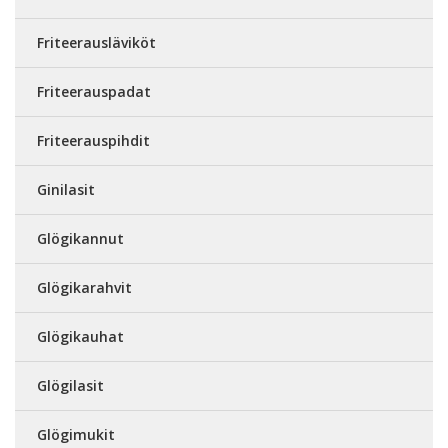
Friteerausläviköt
Friteerauspadat
Friteerauspihdit
Ginilasit
Glögikannut
Glögikarahvit
Glögikauhat
Glögilasit
Glögimukit