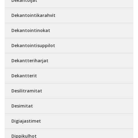
Dekantoijat
Dekantointikarahvit
Dekantointinokat
Dekantointisuppilot
Dekantteriharjat
Dekantterit
Desilitramitat
Desimitat
Digiajastimet
Dippikulhot