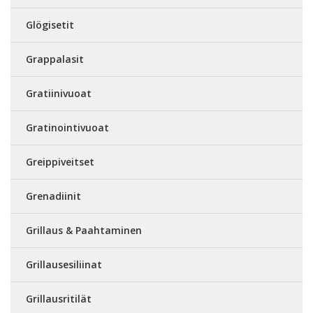
Glögisetit
Grappalasit
Gratiinivuoat
Gratinointivuoat
Greippiveitset
Grenadiinit
Grillaus & Paahtaminen
Grillausesiliinat
Grillausritilät