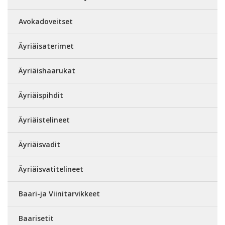
Avokadoveitset
Äyriäisaterimet
Äyriäishaarukat
Äyriäispihdit
Äyriäistelineet
Äyriäisvadit
Äyriäisvatitelineet
Baari-ja Viinitarvikkeet
Baarisetit