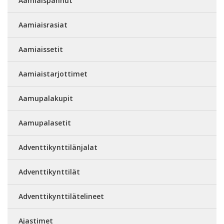
Aamiaispannut
Aamiaisrasiat
Aamiaissetit
Aamiaistarjottimet
Aamupalakupit
Aamupalasetit
Adventtikynttilänjalat
Adventtikynttilät
Adventtikynttilätelineet
Ajastimet