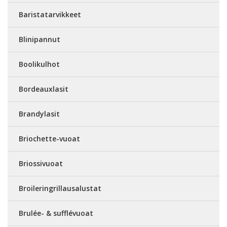
Baristatarvikkeet
Blinipannut
Boolikulhot
Bordeauxlasit
Brandylasit
Briochette-vuoat
Briossivuoat
Broileringrillausalustat
Brulée- & sufflévuoat