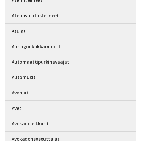
Aterintelineet
Aterinvalutustelineet
Atulat
Auringonkukkamuotit
Automaattipurkinavaajat
Automukit
Avaajat
Avec
Avokadoleikkurit
Avokadonsoseuttajat