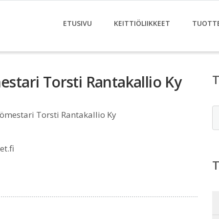
ETUSIVU
KEITTIÖLIIKKEET
TUOTT
estari Torsti Rantakallio Ky
E
iömestari Torsti Rantakallio Ky
t.fi