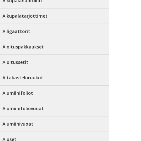
Alkupalahaarukat
Alkupalatarjottimet
Alligaattorit
Aloituspakkaukset
Aloitussetit
Altakasteluruukut
Alumiinifoliot
Alumiinifoliovuoat
Alumiinivuoat
Aluset