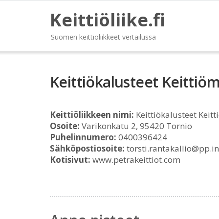
Keittiöliike.fi
Suomen keittiöliikkeet vertailussa
Keittiökalusteet Keittiöm
Keittiöliikkeen nimi:
Keittiökalusteet Keitt
Osoite:
Varikonkatu 2, 95420 Tornio
Puhelinnumero:
0400396424
Sähköpostiosoite:
torsti.rantakallio@pp.ine
Kotisivut:
www.petrakeittiot.com