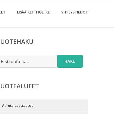
EET
LISÄÄ KEITTIÖLIIKE
YHTEYSTIEDOT
TUOTEHAKU
tsi:
HAKU
TUOTEALUEET
Aamiaisastiastot