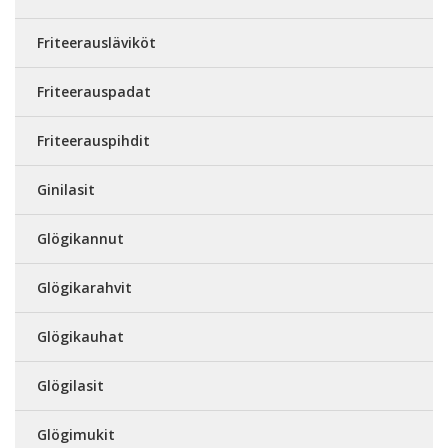
Friteerausläviköt
Friteerauspadat
Friteerauspihdit
Ginilasit
Glögikannut
Glögikarahvit
Glögikauhat
Glögilasit
Glögimukit