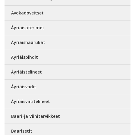
Avokadoveitset
Äyriäisaterimet
Äyriäishaarukat
Äyriäispihdit
Äyriäistelineet
Äyriäisvadit
Äyriäisvatitelineet
Baari-ja Viinitarvikkeet
Baarisetit