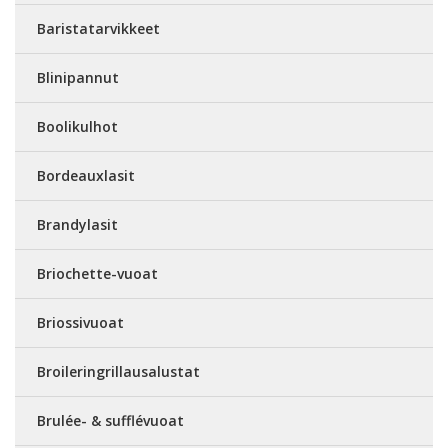
Baristatarvikkeet
Blinipannut
Boolikulhot
Bordeauxlasit
Brandylasit
Briochette-vuoat
Briossivuoat
Broileringrillausalustat
Brulée- & sufflévuoat