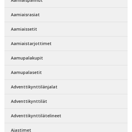
Aamiaispannut
Aamiaisrasiat
Aamiaissetit
Aamiaistarjottimet
Aamupalakupit
Aamupalasetit
Adventtikynttilänjalat
Adventtikynttilät
Adventtikynttilätelineet
Ajastimet