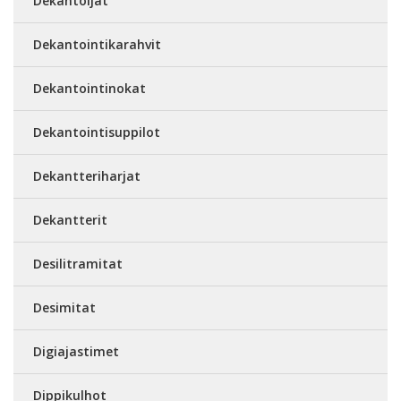
Dekantoijat
Dekantointikarahvit
Dekantointinokat
Dekantointisuppilot
Dekantteriharjat
Dekantterit
Desilitramitat
Desimitat
Digiajastimet
Dippikulhot