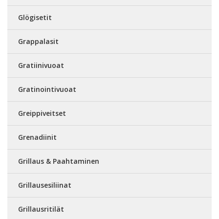
Glögisetit
Grappalasit
Gratiinivuoat
Gratinointivuoat
Greippiveitset
Grenadiinit
Grillaus & Paahtaminen
Grillausesiliinat
Grillausritilät