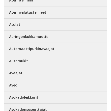
Aterintelineet
Aterinvalutustelineet
Atulat
Auringonkukkamuotit
Automaattipurkinavaajat
Automukit
Avaajat
Avec
Avokadoleikkurit
Avokadonsoseuttajat