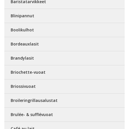
Baristatarvikkeet
Blinipannut
Boolikulhot
Bordeauxlasit
Brandylasit
Briochette-vuoat
Briossivuoat
Broileringrillausalustat
Brulée- & sufflévuoat
Café au lait