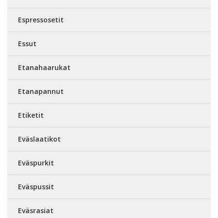
Espressosetit
Essut
Etanahaarukat
Etanapannut
Etiketit
Eväslaatikot
Eväspurkit
Eväspussit
Eväsrasiat