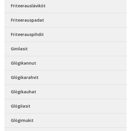
Friteerausläviköt
Friteerauspadat
Friteerauspihdit
Ginilasit
Glögikannut
Glögikarahvit
Glögikauhat
Glögilasit
Glögimukit