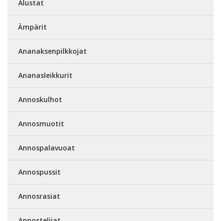
Alustat
Ämpärit
Ananaksenpilkkojat
Ananasleikkurit
Annoskulhot
Annosmuotit
Annospalavuoat
Annospussit
Annosrasiat
Annostelijat