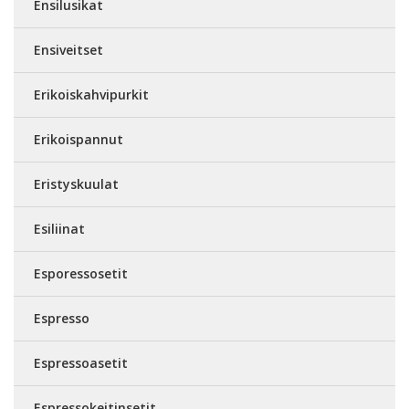
Ensilusikat
Ensiveitset
Erikoiskahvipurkit
Erikoispannut
Eristyskuulat
Esiliinat
Esporessosetit
Espresso
Espressoasetit
Espressokeitinsetit