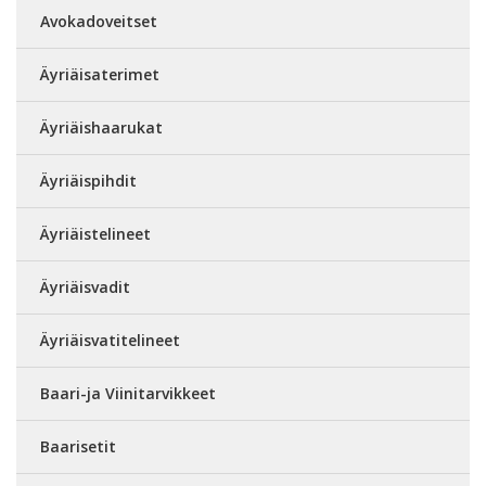
Avokadoveitset
Äyriäisaterimet
Äyriäishaarukat
Äyriäispihdit
Äyriäistelineet
Äyriäisvadit
Äyriäisvatitelineet
Baari-ja Viinitarvikkeet
Baarisetit