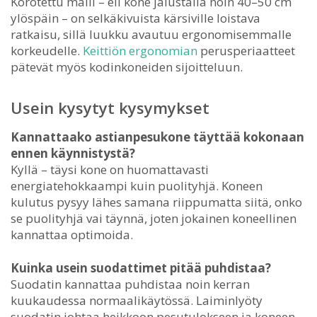
Korotettu malli – eli kone jalustalla noin 40–50 cm
ylöspäin – on selkäkivuista kärsiville loistava
ratkaisu, sillä luukku avautuu ergonomisemmalle
korkeudelle.
Keittiön ergonomian
perusperiaatteet
pätevät myös kodinkoneiden sijoitteluun.
Usein kysytyt kysymykset
Kannattaako astianpesukone täyttää kokonaan
ennen käynnistystä?
Kyllä – täysi kone on huomattavasti
energiatehokkaampi kuin puolityhjä. Koneen
kulutus pysyy lähes samana riippumatta siitä, onko
se puolityhjä vai täynnä, joten jokainen koneellinen
kannattaa optimoida.
Kuinka usein suodattimet pitää puhdistaa?
Suodatin kannattaa puhdistaa noin kerran
kuukaudessa normaalikäytössä. Laiminlyöty
suodatin johtaa heikkoon pesutulokseen ja koneen