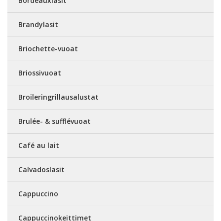
Bordeauxlasit
Brandylasit
Briochette-vuoat
Briossivuoat
Broileringrillausalustat
Brulée- & sufflévuoat
Café au lait
Calvadoslasit
Cappuccino
Cappuccinokeittimet