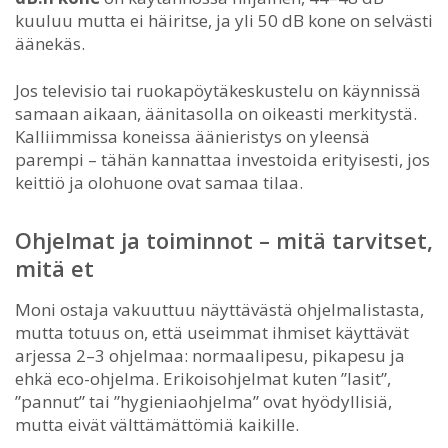
kuuluu mutta ei häiritse, ja yli 50 dB kone on selvästi
äänekäs.
Jos televisio tai ruokapöytäkeskustelu on käynnissä
samaan aikaan, äänitasolla on oikeasti merkitystä.
Kalliimmissa koneissa äänieristys on yleensä
parempi – tähän kannattaa investoida erityisesti, jos
keittiö ja olohuone ovat samaa tilaa.
Ohjelmat ja toiminnot – mitä tarvitset,
mitä et
Moni ostaja vakuuttuu näyttävästä ohjelmalistasta,
mutta totuus on, että useimmat ihmiset käyttävät
arjessa 2–3 ohjelmaa: normaalipesu, pikapesu ja
ehkä eco-ohjelma. Erikoisohjelmat kuten ”lasit”,
”pannut” tai ”hygieniaohjelma” ovat hyödyllisiä,
mutta eivät välttämättömiä kaikille.