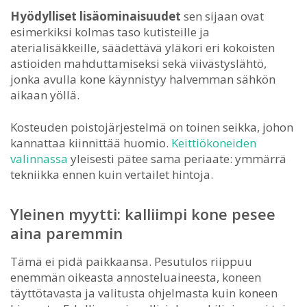
Hyödylliset lisäominaisuudet
sen sijaan ovat
esimerkiksi kolmas taso kutisteille ja
aterialisäkkeille, säädettävä yläkori eri kokoisten
astioiden mahduttamiseksi sekä viivästyslähtö,
jonka avulla kone käynnistyy halvemman sähkön
aikaan yöllä.
Kosteuden poistojärjestelmä on toinen seikka, johon
kannattaa kiinnittää huomio.
Keittiökoneiden
valinnassa
yleisesti pätee sama periaate: ymmärrä
tekniikka ennen kuin vertailet hintoja.
Yleinen myytti: kalliimpi kone pesee
aina paremmin
Tämä ei pidä paikkaansa. Pesutulos riippuu
enemmän oikeasta annosteluaineesta, koneen
täyttötavasta ja valitusta ohjelmasta kuin koneen