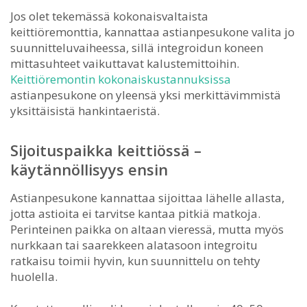
Jos olet tekemässä kokonaisvaltaista
keittiöremonttia, kannattaa astianpesukone valita jo
suunnitteluvaiheessa, sillä integroidun koneen
mittasuhteet vaikuttavat kalustemittoihin.
Keittiöremontin kokonaiskustannuksissa
astianpesukone on yleensä yksi merkittävimmistä
yksittäisistä hankintaeristä.
Sijoituspaikka keittiössä –
käytännöllisyys ensin
Astianpesukone kannattaa sijoittaa lähelle allasta,
jotta astioita ei tarvitse kantaa pitkiä matkoja.
Perinteinen paikka on altaan vieressä, mutta myös
nurkkaan tai saarekkeen alatasoon integroitu
ratkaisu toimii hyvin, kun suunnittelu on tehty
huolella.