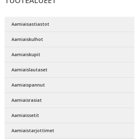
TUOTEALUEET
Aamiaisastiastot
Aamiaiskulhot
Aamiaiskupit
Aamiaislautaset
Aamiaispannut
Aamiaisrasiat
Aamiaissetit
Aamiaistarjottimet