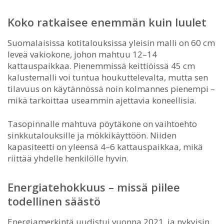
Koko ratkaisee enemmän kuin luulet
Suomalaisissa kotitalouksissa yleisin malli on 60 cm
leveä vakiokone, johon mahtuu 12–14
kattauspaikkaa. Pienemmissä keittiöissä 45 cm
kalustemalli voi tuntua houkuttelevalta, mutta sen
tilavuus on käytännössä noin kolmannes pienempi –
mikä tarkoittaa useammin ajettavia koneellisia.
Tasopinnalle mahtuva pöytäkone on vaihtoehto
sinkkutalouksille ja mökkikäyttöön. Niiden
kapasiteetti on yleensä 4–6 kattauspaikkaa, mikä
riittää yhdelle henkilölle hyvin.
Energiatehokkuus – missä piilee
todellinen säästö
Energiamerkintä uudistui vuonna 2021, ja nykyisin