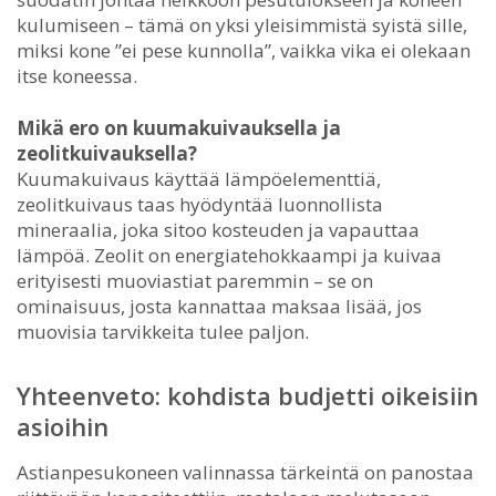
kulumiseen – tämä on yksi yleisimmistä syistä sille,
miksi kone ”ei pese kunnolla”, vaikka vika ei olekaan
itse koneessa.
Mikä ero on kuumakuivauksella ja
zeolitkuivauksella?
Kuumakuivaus käyttää lämpöelementtiä,
zeolitkuivaus taas hyödyntää luonnollista
mineraalia, joka sitoo kosteuden ja vapauttaa
lämpöä. Zeolit on energiatehokkaampi ja kuivaa
erityisesti muoviastiat paremmin – se on
ominaisuus, josta kannattaa maksaa lisää, jos
muovisia tarvikkeita tulee paljon.
Yhteenveto: kohdista budjetti oikeisiin
asioihin
Astianpesukoneen valinnassa tärkeintä on panostaa