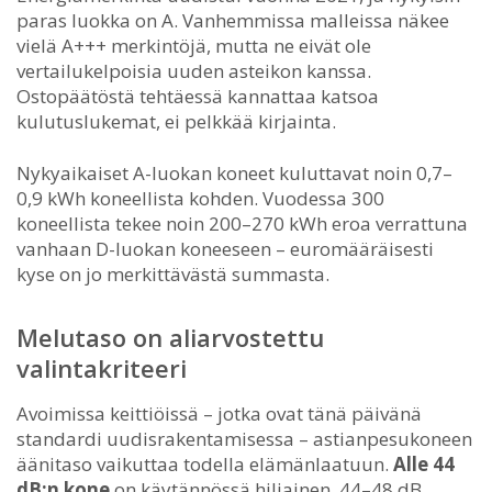
paras luokka on A. Vanhemmissa malleissa näkee
vielä A+++ merkintöjä, mutta ne eivät ole
vertailukelpoisia uuden asteikon kanssa.
Ostopäätöstä tehtäessä kannattaa katsoa
kulutuslukemat, ei pelkkää kirjainta.
Nykyaikaiset A-luokan koneet kuluttavat noin 0,7–
0,9 kWh koneellista kohden. Vuodessa 300
koneellista tekee noin 200–270 kWh eroa verrattuna
vanhaan D-luokan koneeseen – euromääräisesti
kyse on jo merkittävästä summasta.
Melutaso on aliarvostettu
valintakriteeri
Avoimissa keittiöissä – jotka ovat tänä päivänä
standardi uudisrakentamisessa – astianpesukoneen
äänitaso vaikuttaa todella elämänlaatuun.
Alle 44
dB:n kone
on käytännössä hiljainen, 44–48 dB