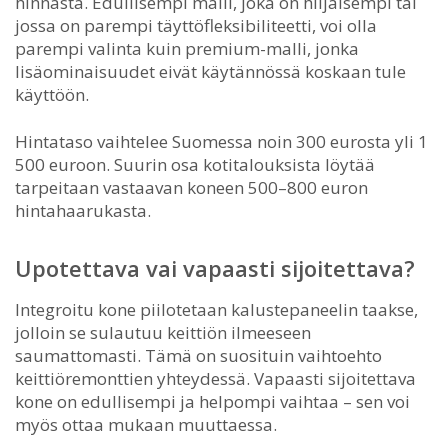
hinnasta. Edullisempi malli, joka on hiljaisempi tai
jossa on parempi täyttöfleksibiliteetti, voi olla
parempi valinta kuin premium-malli, jonka
lisäominaisuudet eivät käytännössä koskaan tule
käyttöön.
Hintataso vaihtelee Suomessa noin 300 eurosta yli 1
500 euroon. Suurin osa kotitalouksista löytää
tarpeitaan vastaavan koneen 500–800 euron
hintahaarukasta.
Upotettava vai vapaasti sijoitettava?
Integroitu kone piilotetaan kalustepaneelin taakse,
jolloin se sulautuu keittiön ilmeeseen
saumattomasti. Tämä on suosituin vaihtoehto
keittiöremonttien yhteydessä. Vapaasti sijoitettava
kone on edullisempi ja helpompi vaihtaa – sen voi
myös ottaa mukaan muuttaessa.