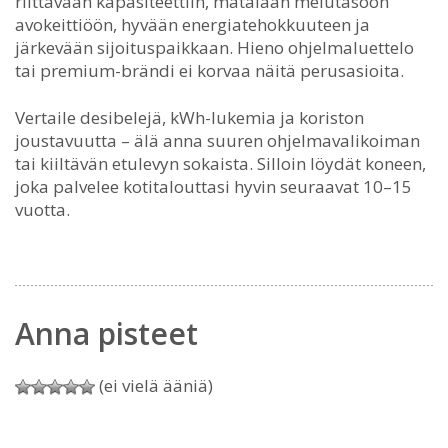
riittävään kapasiteettiin, matalaan melutasoon
avokeittiöön, hyvään energiatehokkuuteen ja
järkevään sijoituspaikkaan. Hieno ohjelmaluettelo
tai premium-brändi ei korvaa näitä perusasioita.
Vertaile desibelejä, kWh-lukemia ja koriston
joustavuutta – älä anna suuren ohjelmavalikoiman
tai kiiltävän etulevyn sokaista. Silloin löydät koneen,
joka palvelee kotitalouttasi hyvin seuraavat 10–15
vuotta.
Anna pisteet
(ei vielä ääniä)